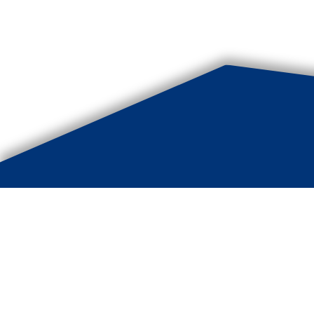
Bouwk
Hoofd
8475 C
0561 -
info@b