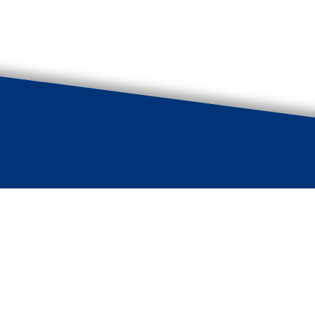
undig bureau De Vries
Zie ook:
weg 249
Algemene voorwaarden
A Nijeholtpade
 724 195
bdevries.nl