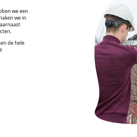
hebben we een
maken we in
Daarnaast
cten.
men de hele
e